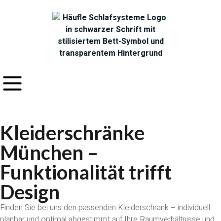
Kleiderschränke
München –
Funktionalität trifft
Design
Finden
Sie
bei
uns
den
passenden
Kleiderschrank –
individuell
planbar
und
optimal
abgestimmt
auf
Ihre
Raumverhältnisse
und