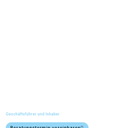
Manfred Häufle
Geschäftsführer und Inhaber
Beratungstermin vereinbaren