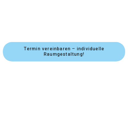
Wanddeko Schlafzimmer
Lesen Sie hier, wie Sie die Wände im Schlafzimmer
ansprechend und gemütlich gestalten können, und
verwandeln Sie Ihr Schlafzimmer in Ihre persönliche
Ruheoase.
Termin vereinbaren – individuelle
Raumgestaltung!